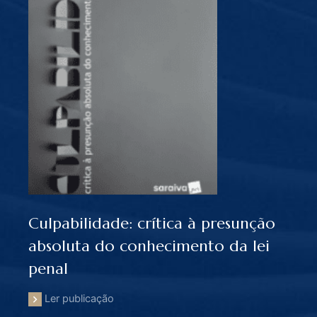
Culpabilidade: crítica à presunção
Com
absoluta do conhecimento da lei
Eco
penal
Le
Ler publicação