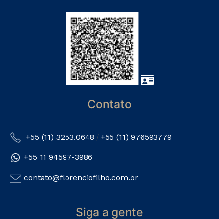
Contato
+55 (11) 3253.0648
+55 (11) 976593779
/
+55 11 94597-3986
contato@florenciofilho.com.br
Siga a gente